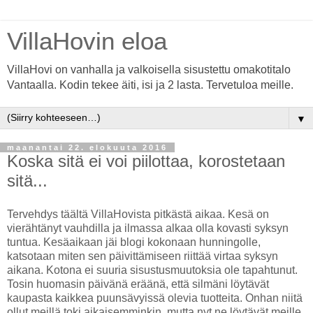
VillaHovin eloa
VillaHovi on vanhalla ja valkoisella sisustettu omakotitalo
Vantaalla. Kodin tekee äiti, isi ja 2 lasta. Tervetuloa meille.
▼
maanantai 22. elokuuta 2016
Koska sitä ei voi piilottaa, korostetaan
sitä...
Tervehdys täältä VillaHovista pitkästä aikaa. Kesä on
vierähtänyt vauhdilla ja ilmassa alkaa olla kovasti syksyn
tuntua. Kesäaikaan jäi blogi kokonaan hunningolle,
katsotaan miten sen päivittämiseen riittää virtaa syksyn
aikana. Kotona ei suuria sisustusmuutoksia ole tapahtunut.
Tosin huomasin päivänä eräänä, että silmäni löytävät
kaupasta kaikkea puunsävyissä olevia tuotteita. Onhan niitä
ollut meillä toki aikaisemminkin, mutta nyt ne löytävät meille