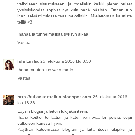
valkoiseen sisustukseen, ja todellakin kaikki pienet puiset
yksityiskohdat sopivat nyt kuin nenä päähän. Onhan tuo
ihan selvästi tulossa taas muotiinkin. Mielettömän kaunista
teillä <3
Ihanaa ja tunnelmallista syksyn aikaa!
Vastaa
Iida Emilia
25. elokuuta 2016 klo 8.39
Ihana muuten tuo wc:n matto!
Vastaa
http://tuijankortteilua.blogspot.com
26. elokuuta 2016
klo 18.36
Löysin blogisi ja laitoin lukijaksi itseni.
Ihana keittiö, toi lattian ja katon väri ovat lämpöisiä, sopii
valkoisen kanssa hyvin.
Käythän katsomassa blogiani ja laita itsesi lukijaksi ja