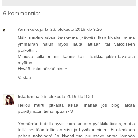
6 kommenttia:
Aurinkokujalla
23. elokuuta 2016 klo 9.26
Näin ruudun takaa katsottuna ,näyttää ihan kivalta, mutta
ymmärrän halun myös lauta lattiaan tai valkoiseen
parkettiin.
Minusta teillä on niin kaunis koti , kaikkia pikku tavaroita
myöten.
Hyvää tiistai päivää sinne.
Vastaa
Iida Emilia
25. elokuuta 2016 klo 8.38
Hellou muru pitkästä aikaa! Ihanaa jos blogi alkaa
päivittymään tiuhempaan <3
Ymmärrän todella hyvin tuon tunteen pyökkilattioista, mutta
teillä sentään lattia on siisti ja hyväkuntoinen! Ei ollenkaan
pahan näköinen! Ja kivasti tuo puunsävy antaa lämpöä