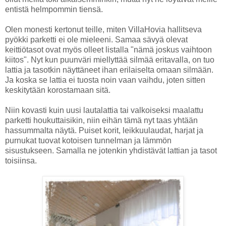
entistä helmpommin tiensä.
Olen monesti kertonut teille, miten VillaHovia hallitseva
pyökki parketti ei ole mieleeni. Samaa sävyä olevat
keittiötasot ovat myös olleet listalla "nämä joskus vaihtoon
kiitos". Nyt kun puunväri miellyttää silmää eritavalla, on tuo
lattia ja tasotkin näyttäneet ihan erilaiselta omaan silmään.
Ja koska se lattia ei tuosta noin vaan vaihdu, joten sitten
keskitytään korostamaan sitä.
Niin kovasti kuin uusi lautalattia tai valkoiseksi maalattu
parketti houkuttaisikin, niin eihän tämä nyt taas yhtään
hassummalta näytä. Puiset korit, leikkuulaudat, harjat ja
purnukat tuovat kotoisen tunnelman ja lämmön
sisustukseen. Samalla ne jotenkin yhdistävät lattian ja tasot
toisiinsa.