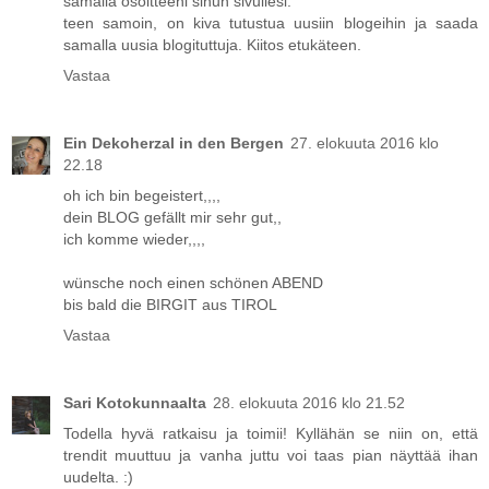
samalla osoitteeni sinun sivullesi.
teen samoin, on kiva tutustua uusiin blogeihin ja saada
samalla uusia blogituttuja. Kiitos etukäteen.
Vastaa
Ein Dekoherzal in den Bergen
27. elokuuta 2016 klo
22.18
oh ich bin begeistert,,,,
dein BLOG gefällt mir sehr gut,,
ich komme wieder,,,,
wünsche noch einen schönen ABEND
bis bald die BIRGIT aus TIROL
Vastaa
Sari Kotokunnaalta
28. elokuuta 2016 klo 21.52
Todella hyvä ratkaisu ja toimii! Kyllähän se niin on, että
trendit muuttuu ja vanha juttu voi taas pian näyttää ihan
uudelta. :)