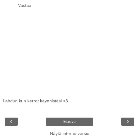
Vastaa
Ilahdun kun kerrot käynnistäsi <3
‹
›
Etusivu
Näytä internetversio